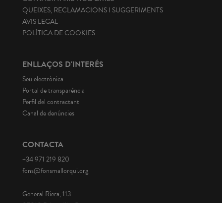
QUEIXES, RECLAMACIONS I SUGGERIMENTS
AVIS LEGAL
POLÍTICA DE COOKIES
ENLLAÇOS D'INTERÉS
Seu electrònica
Portal de transparència
Perfil del contractant
Canal de denúncies
CONTACTA
+34 971 219 820
fons@fonsmallorqui.org
General Riera, 113
07010 Palma. Illes Balears