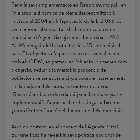
Per a la seva implementació en l'àmbit municipal i en
línia amb la dinàmica de plena descentralització
iniciada el 2004 amb l'aprovació de la Llei 055, es
van elaborar plans sectorials de desenvolupament
municipal d'Aigua i Sanejament denominats PAD
AEPA per gairebé la totalitat dels 351 municipis de
país. Els objectius d’aquests plans estaven alineats
amb els ODM, en particular l’objectiu 7 i tenien com
a objectiu reduir a la meitat la proporció de
poblacions sense accés a aigua potable i sanejament.
En la majoria dels casos, es tractava de plans
d'inversió amb una durada mitjana de cinc anys. La
implementació d'aquests plans ha tingut diferents
graus d'èxit en funció del dinamisme dels municipis.
Això no obstant, en el context de l’Agenda 2030,
Burkina Faso ha revisat la seva política nacional de