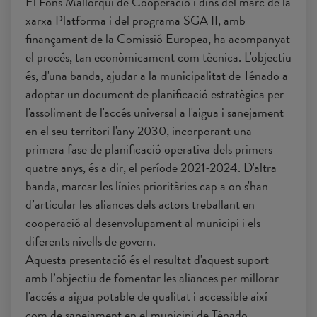
El Fons Mallorquí de Cooperació i dins del marc de la
xarxa Platforma i del programa SGA II, amb
finançament de la Comissió Europea, ha acompanyat
el procés, tan econòmicament com tècnica. L'objectiu
és, d'una banda, ajudar a la municipalitat de Ténado a
adoptar un document de planificació estratègica per
l'assoliment de l'accés universal a l'aigua i sanejament
en el seu territori l'any 2030, incorporant una
primera fase de planificació operativa dels primers
quatre anys, és a dir, el període 2021-2024. D'altra
banda, marcar les línies prioritàries cap a on s'han
d’articular les aliances dels actors treballant en
cooperació al desenvolupament al municipi i els
diferents nivells de govern.
Aquesta presentació és el resultat d'aquest suport
amb l’objectiu de fomentar les aliances per millorar
l'accés a aigua potable de qualitat i accessible així
com de sanejament en el municipi de Ténado.