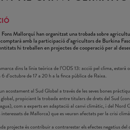
IÓ
el Fons Mallorquí han organitzat una trobada sobre agricultur
 comptarà amb la participació d’agricultors de Burkina Fas
 entitats hi treballen en projectes de cooperació per al de
marca dins la línia teòrica de l’ODS 13: acció pel clima, estarà 
 6 d’octubre de 17 a 20 h a la finca pública de Raixa.
un acostament al Sud Global a través de les seves bones pràctiqu
 global, propiciant la trobada entre titulars de drets del Sud (c
agua), com a experts en adaptació al canvi climàtic, i del Nord G
es interessats de Mallorca) que es veuran afectats per la crisi climà
ada projecte és contribuir a contrarestar els efectes negatius del 