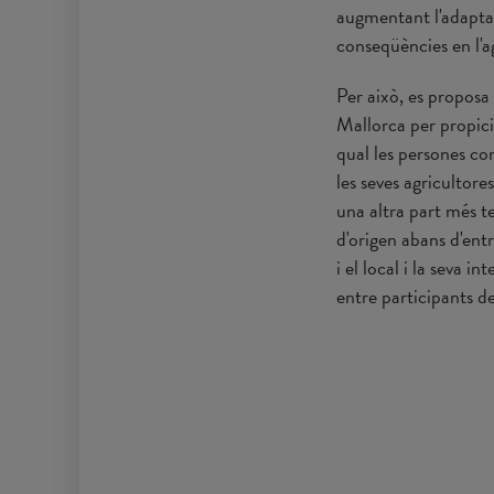
augmentant l'adaptac
conseqüències en l'ag
Per això, es proposa 
Mallorca per propici
qual les persones co
les seves agricultore
una altra part més te
d'origen abans d'entr
i el local i la seva i
entre participants de