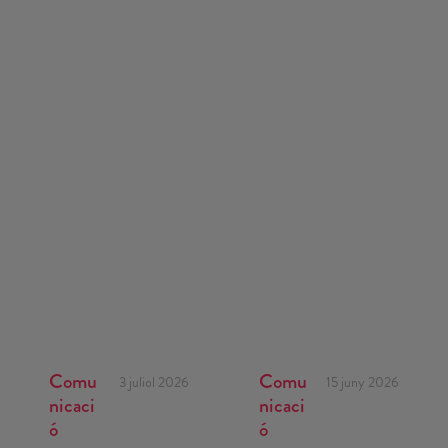
Comu
Comu
3 juliol 2026
15 juny 2026
nicaci
nicaci
ó
ó