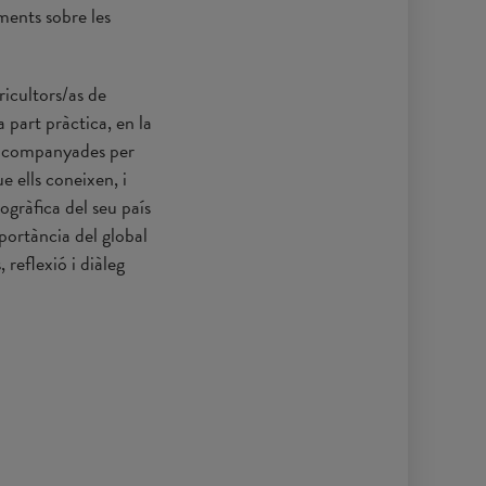
ments sobre les
ricultors/as de
 part pràctica, en la
s acompanyades per
e ells coneixen, i
eogràfica del seu país
mportància del global
, reflexió i diàleg