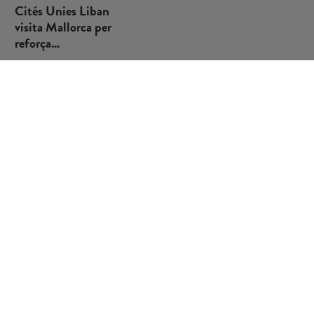
Cités Unies Liban
visita Mallorca per
reforça...
El Fons Mallorquí
de Solidaritat i
Cooperació ha
organitzat la visita a
Mallorc...
VEURE
MÉS