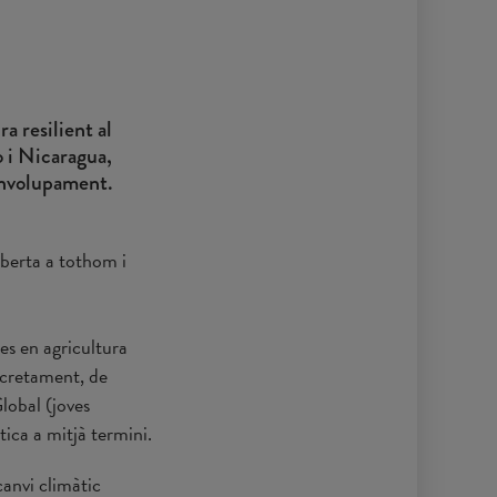
a resilient al
o i Nicaragua,
senvolupament.
oberta a tothom i
es en agricultura
oncretament, de
lobal (joves
tica a mitjà termini.
canvi climàtic