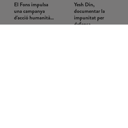
El Fons impulsa
Yesh Din,
una campanya
documentar la
d'acció humanità...
impunitat per
defensa...
El Fons Mallorquí
Quan pensam en
de Solidaritat i
cooperació
Cooperació ha
internacional,
activat una
sovint ens venen al
campanya d'acció
cap projectes vinc...
hu...
VEURE
VEURE
MÉS
MÉS