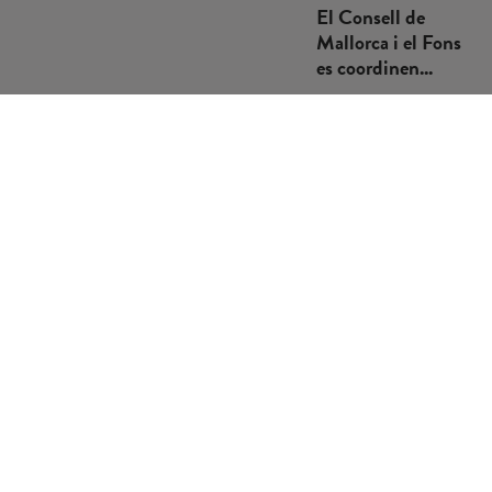
El Consell de
Mallorca i el Fons
es coordinen...
El Consell de
Mallorca i el Fons
Mallorquí de
Solidaritat i
Cooperació han
posat...
VEURE
MÉS