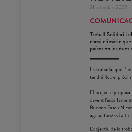
21 setembre 2022
COMUNICAC
Treball Solidari i 
canvi climàtic que
països on les dues
La trobada, que s’em
tendrà lloc el pròxim
El projecte proposa 
davant l'escalfament
Burkina Faso i Nicar
agricultors/as i altr
L'objectiu de la trob