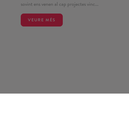
sovint ens venen al cap projectes vinc...
VEURE MÉS
Comunicació
11 juny 2026