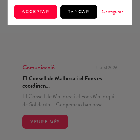
Configurar
ACCEPTAR
TANCAR
Comunicació
8 juliol 2026
El Consell de Mallorca i el Fons es
coordinen...
El Consell de Mallorca i el Fons Mallorquí
de Solidaritat i Cooperació han posat...
VEURE MÉS