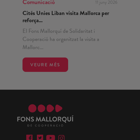
Comunicació
11 juny 2026
Cités Unies Liban visita Mallorca per
reforça...
El Fons Mallorquí de Solidaritat i
Cooperació ha organitzat la visita a
Mallorc...
VEURE MÉS