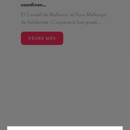
coordinen...
El Consell de Mallorca i el Fons Mallorquí
de Solidaritat i Cooperació han posat...
VEURE MÉS