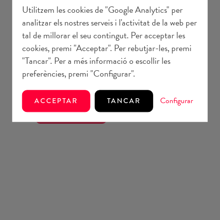
Utilitzem les cookies de "Google Analytics" per
Comunicació
3 juliol 2026
analitzar els nostres serveis i l'activitat de la web per
El Fons impulsa una campanya d'acció
tal de millorar el seu contingut. Per acceptar les
humanità...
cookies, premi "Acceptar". Per rebutjar-les, premi
El Fons Mallorquí de Solidaritat i
"Tancar". Per a més informació o escollir les
Cooperació ha activat una campanya
preferències, premi "Configurar".
d'acció hu...
Configurar
ACCEPTAR
TANCAR
VEURE MÉS