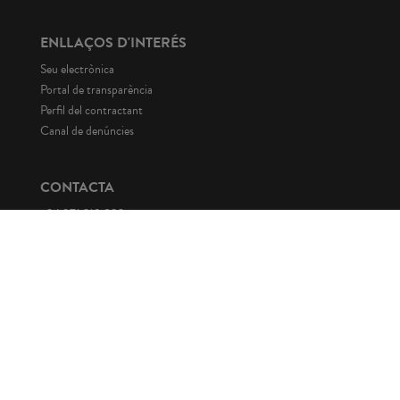
ENLLAÇOS D'INTERÉS
Seu electrònica
Portal de transparència
Perfil del contractant
Canal de denúncies
CONTACTA
+34 971 219 820
fons@fonsmallorqui.org
General Riera, 113
07010 Palma. Illes Balears
© Fons Mallorqui de Solidaritat i Cooperació 2026. Tots els drets
reservats.