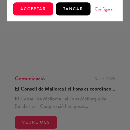
Configurar
ACCEPTAR
TANCAR
Comunicació
8 juliol 2026
El Consell de Mallorca i el Fons es coordinen...
El Consell de Mallorca i el Fons Mallorquí de
Solidaritat i Cooperació han posat...
VEURE MÉS