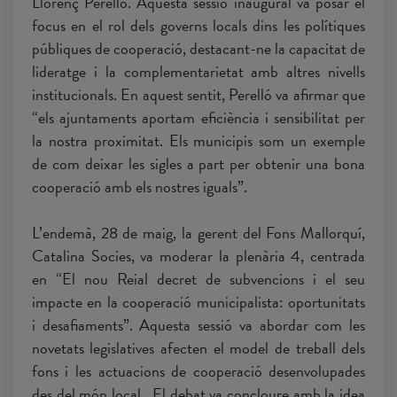
Llorenç Perelló. Aquesta sessió inaugural va posar el
focus en el rol dels governs locals dins les polítiques
públiques de cooperació, destacant-ne la capacitat de
lideratge i la complementarietat amb altres nivells
institucionals. En aquest sentit, Perelló va afirmar que
“els ajuntaments aportam eficiència i sensibilitat per
la nostra proximitat. Els municipis som un exemple
de com deixar les sigles a part per obtenir una bona
cooperació amb els nostres iguals”.
L’endemà, 28 de maig, la gerent del Fons Mallorquí,
Catalina Socies, va moderar la plenària 4, centrada
en “El nou Reial decret de subvencions i el seu
impacte en la cooperació municipalista: oportunitats
i desafiaments”. Aquesta sessió va abordar com les
novetats legislatives afecten el model de treball dels
fons i les actuacions de cooperació desenvolupades
des del món local. El debat va concloure amb la idea