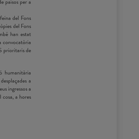
de països per a
feina del Fons
òpies del Fons
ambé han estat
a convocatòria
 prioritaris de
ió humanitària
i desplaçades a
eus ingressos a
 cosa, a hores