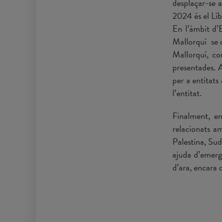
desplaçar-se a
2024 és el Líb
En l’àmbit d’
Mallorquí se 
Mallorquí, co
presentades. 
per a entitats
l’entitat.
Finalment, en
relacionats am
Palestina, Sud
ajuda d’emerg
d’ara, encara 