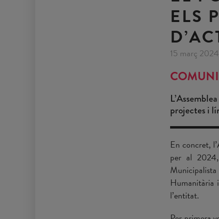
ELS 
D’AC
15 març 2024
COMUNI
L’Assemblea 
projectes i l
En concret, l
per al 2024,
Municipalista 
Humanitària i
l’entitat.
Per primera ve