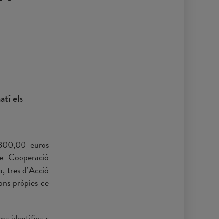
atí els
9.800,00 euros
de Cooperació
a, tres d’Acció
ons pròpies de
na identificats