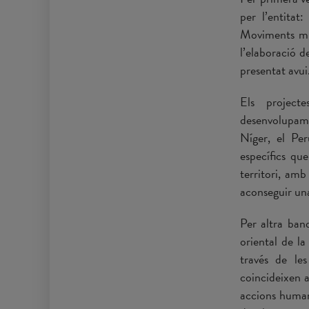
per l’entitat
Moviments migr
l’elaboració d
presentat avu
Els project
desenvolupame
Níger, el Per
específics qu
territori, amb
aconseguir una
Per altra band
oriental de la
través de le
coincideixen a
accions humani