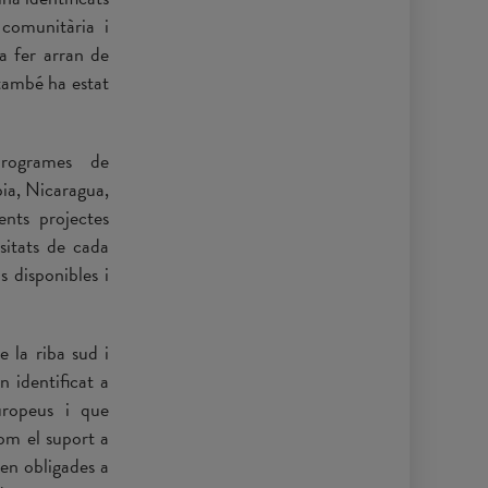
 comunitària i
va fer arran de
 també ha estat
programes de
ia, Nicaragua,
ents projectes
sitats de cada
s disponibles i
e la riba sud i
n identificat a
uropeus i que
com el suport a
uen obligades a