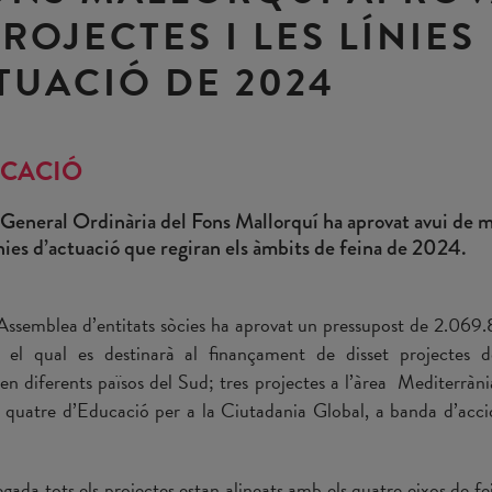
PROJECTES I LES LÍNIES
TUACIÓ DE 2024
CACIÓ
General Ordinària del Fons Mallorquí ha aprovat avui de m
ínies d’actuació que regiran els àmbits de feina de 2024.
’Assemblea d’entitats sòcies ha aprovat un pressupost de 2.06
 el qual es destinarà al finançament de disset projectes 
en diferents països del Sud; tres projectes a l’àrea Mediterràni
 quatre d’Educació per a la Ciutadania Global, a banda d’acci
gada tots els projectes estan alineats amb els quatre eixos de fei