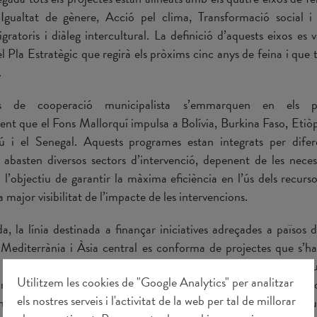
: Igualtat de gènere, Acció pel clima, Transformació social i
atoris i diàleg intercultural. La definició d’aquests eixos es 
el Pla Estratègic que regirà els pròxims cinc anys de feina i que
i.
es de cooperació municipalista s’emmarquen en els 
nt que el Fons Mallorquí impulsa a Bolívia, Burkina Faso, Etiòp
ú i el Senegal. Aquests programes estan integrats per difer
e abasten diversos sectors d’intervenció, depenent de les neces
 l’objectiu de garantir la màxima eficiència en l’ús dels recurso
 major visibilitat de l’impacte de les intervencions.
a, la línia destinada a finançar iniciatives adreçades a països d
 Mediterrània i Àsia central es conforma de projectes que s’ha
s aliances estratègiques amb entitats locals o amb socis e
Utilitzem les cookies de "Google Analytics" per analitzar
mb l’eix d’enfortiment de la democràcia i governabilitat, així 
els nostres serveis i l'activitat de la web per tal de millorar
tàries destinades a millorar la situació de les persones que ve