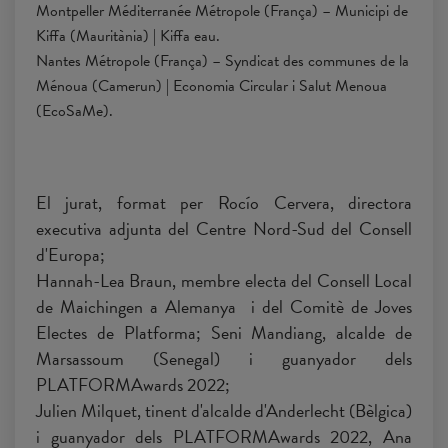
Montpeller Méditerranée Métropole (França) – Municipi de
Kiffa (Mauritània) | Kiffa eau.
Nantes Métropole (França) – Syndicat des communes de la
Ménoua (Camerun) | Economia Circular i Salut Menoua
(EcoSaMe).
El jurat, format per Rocío Cervera, directora
executiva adjunta del Centre Nord-Sud del Consell
d'Europa;
Hannah-Lea Braun, membre electa del Consell Local
de Maichingen a Alemanya i del Comitè de Joves
Electes de Platforma; Seni Mandiang, alcalde de
Marsassoum (Senegal) i guanyador dels
PLATFORMAwards 2022;
Julien Milquet, tinent d'alcalde d'Anderlecht (Bèlgica)
i guanyador dels PLATFORMAwards 2022, Ana