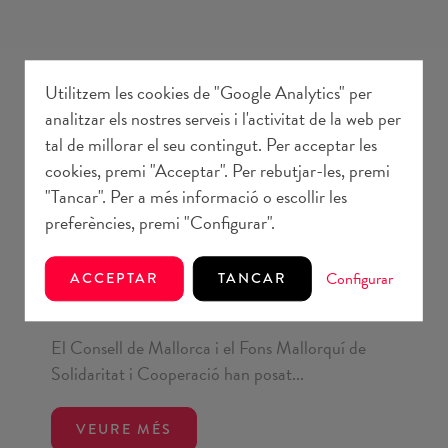
Utilitzem les cookies de "Google Analytics" per
analitzar els nostres serveis i l'activitat de la web per
tal de millorar el seu contingut. Per acceptar les
cookies, premi "Acceptar". Per rebutjar-les, premi
"Tancar". Per a més informació o escollir les
preferències, premi "Configurar".
Comunicació
Configurar
ACCEPTAR
TANCAR
8 juliol 2026
El Consell de Mallorca i el Fons es coordinen...
El Consell de Mallorca i el Fons Mallorquí de
Solidaritat i Cooperació han posat...
VEURE MÉS