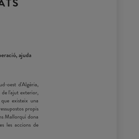
ATS
peració, ajuda
ud-oest d'Algèria,
e l'ajut exterior,
 que existeix una
pressupostos propis
Fons Mallorquí dona
es les accions de