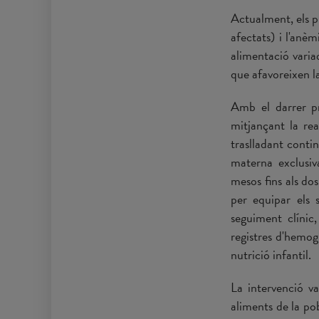
Actualment, els p
afectats) i l'anè
alimentació varia
que afavoreixen la
Amb el darrer pr
mitjançant la rea
traslladant contin
materna exclusiv
mesos fins als do
per equipar els s
seguiment clínic,
registres d'hemog
nutrició infantil.
La intervenció va
aliments de la po