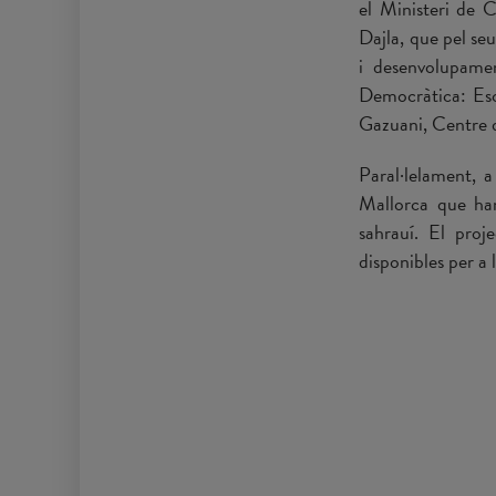
el Ministeri de 
Dajla, que pel se
i desenvolupamen
Democràtica: Esc
Gazuani, Centre 
Paral·lelament, 
Mallorca que han 
sahrauí. El proj
disponibles per a l