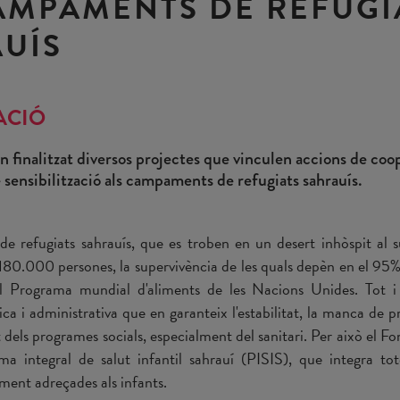
AMPAMENTS DE REFUGI
UÍS
ACIÓ
 finalitzat diversos projectes que vinculen accions de coo
 sensibilització als campaments de refugiats sahrauís.
 refugiats sahrauís, que es troben en un desert inhòspit al s
80.000 persones, la supervivència de les quals depèn en el 95% d
l Programa mundial d'aliments de les Nacions Unides. Tot i
ica i administrativa que en garanteix l'estabilitat, la manca de 
t dels programes socials, especialment del sanitari. Per això el 
ma integral de salut infantil sahrauí (PISIS), que integra tot
ament adreçades als infants.