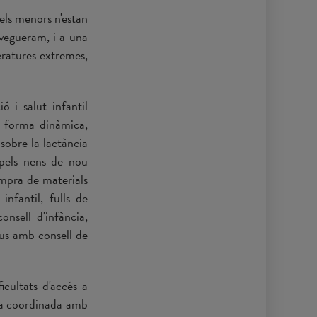
els menors n'estan
avegueram, i a una
eratures extremes,
 i salut infantil
de forma dinàmica,
 sobre la lactància
 pels nens de nou
ompra de materials
infantil, fulls de
onsell d'infància,
ius amb consell de
icultats d'accés a
rma coordinada amb