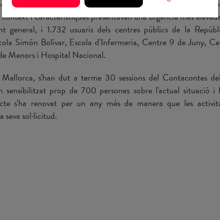
Cooperació: concretament, varen beneficiar-se 16.604 persone
u context i característiques presentaven una urgència més eleva
t general, i 1.732 usuaris dels centres públics de la Repúb
ola Simón Bolívar, Escola d'Infermeria, Centre 9 de Juny, C
de Menors i Hospital Nacional.
a Mallorca, s'han dut a terme 30 sessions del Contacontes de
sensibilitzat prop de 700 persones sobre l'actual situació i 
ecte s'ha renovat per un any més de manera que les activi
a seva sol·licitud.