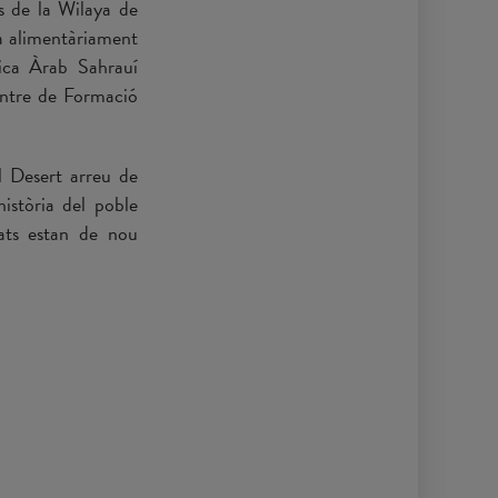
s de la Wilaya de
da alimentàriament
lica Àrab Sahrauí
entre de Formació
l Desert arreu de
història del poble
tats estan de nou