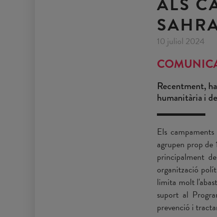
ALS C
SAHRA
10 juliol 2024
COMUNIC
Recentment, han
humanitària i de
Els campaments de
agrupen prop de 1
principalment de
organització polít
limita molt l'abas
suport al Progra
prevenció i tract