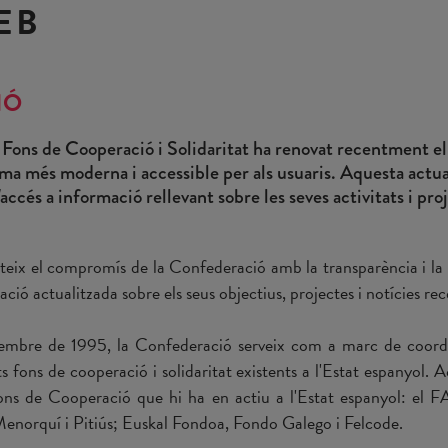
EB
IÓ
Fons de Cooperació i Solidaritat ha renovat recentment el 
ma més moderna i accessible per als usuaris. Aquesta actual
l'accés a informació rellevant sobre les seves activitats i pro
cteix el compromís de la Confederació amb la transparència i la
ió actualitzada sobre els seus objectius, projectes i notícies rec
embre de 1995, la Confederació serveix com a marc de coordi
ts fons de cooperació i solidaritat existents a l'Estat espanyol.
Fons de Cooperació que hi ha en actiu a l'Estat espanyol: el 
Menorquí i Pitiús; Euskal Fondoa, Fondo Galego i Felcode.