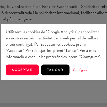
ó, la Confederació de Fons de Cooperació i Solidaritat refo
 descentralitzada i la solidaritat internacional, facilitant alhor
 el públic en general.
t consultar a https://confederaciondefondos.org/
Utilitzem les cookies de "Google Analytics" per analitzar
els nostres serveis i l'activitat de la web per tal de millorar
el seu contingut. Per acceptar les cookies, premi
"Acceptar". Per rebutjar-les, premi "Tancar". Per a més
informació o escollir les preferències, premi "Configurar".
Configurar
ACCEPTAR
TANCAR