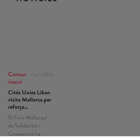
Comun
11 juny 2026
icació
Cités Unies Liban
visita Mallorca per
reforça...
El Fons Mallorquí
de Solidaritat i
Cooperació ha