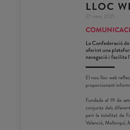
LLOC W
27 març 2025
COMUNICAC
La Confederació de 
oferint una platafor
navegació i facilita 
El nou lloc web refle
proporcionant informac
Fundada el 19 de set
conjunta dels diferen
part la totalitat de 
Valencià, Mallorquí, 