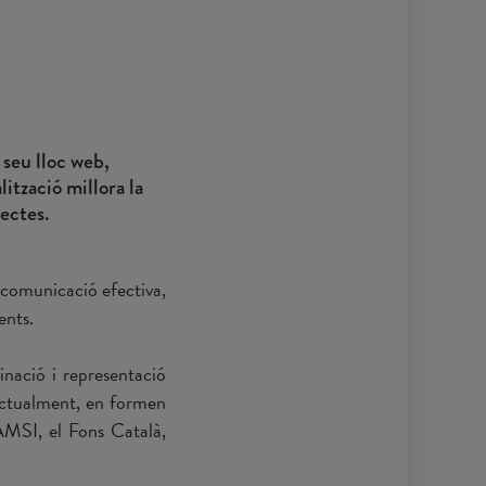
seu lloc web,
ització millora la
jectes.
 comunicació efectiva,
ents.
nació i representació
 Actualment, en formen
FAMSI, el Fons Català,