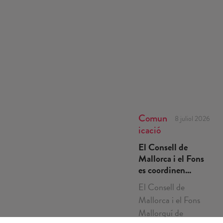
Comun
8 juliol 2026
icació
El Consell de
Mallorca i el Fons
es coordinen...
El Consell de
Mallorca i el Fons
Mallorquí de