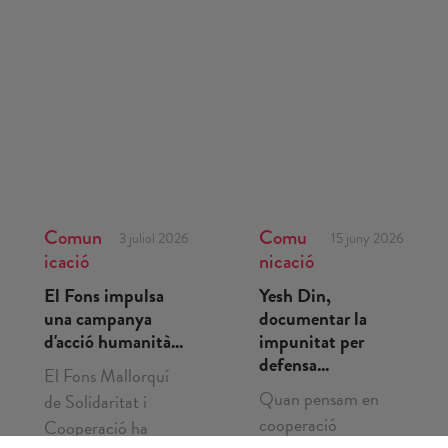
Comun
Comu
3 juliol 2026
15 juny 2026
icació
nicació
El Fons impulsa
Yesh Din,
una campanya
documentar la
d'acció humanità...
impunitat per
defensa...
El Fons Mallorquí
Quan pensam en
de Solidaritat i
cooperació
Cooperació ha