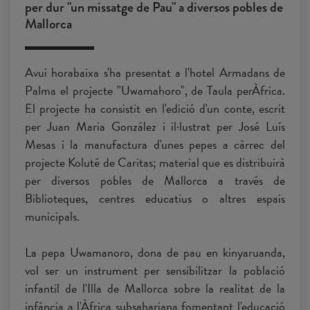
per dur "un missatge de Pau" a diversos pobles de
Mallorca
Avui horabaixa s'ha presentat a l'hotel Armadans de
Palma el projecte "Uwamahoro", de Taula perÀfrica.
El projecte ha consistit en l'edició d'un conte, escrit
per Juan Maria González i il·lustrat per José Luís
Mesas i la manufactura d'unes pepes a càrrec del
projecte Koluté de Caritas; material que es distribuirà
per diversos pobles de Mallorca a través de
Biblioteques, centres educatius o altres espais
municipals.
La pepa Uwamanoro, dona de pau en kinyaruanda,
vol ser un instrument per sensibilitzar la població
infantil de l'Illa de Mallorca sobre la realitat de la
infància a l'Àfrica subsahariana fomentant l'educació