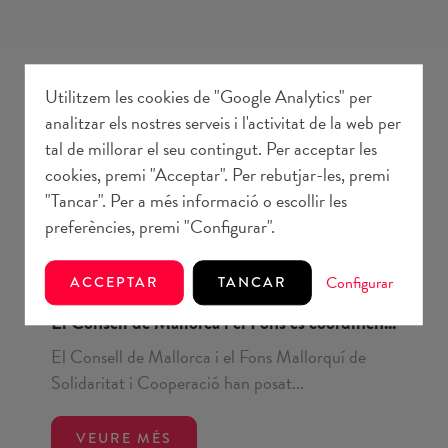
Utilitzem les cookies de "Google Analytics" per
analitzar els nostres serveis i l'activitat de la web per
tal de millorar el seu contingut. Per acceptar les
cookies, premi "Acceptar". Per rebutjar-les, premi
"Tancar". Per a més informació o escollir les
preferències, premi "Configurar".
Configurar
ACCEPTAR
TANCAR
Comunicació
8 juliol 2026
El Consell de Mallorca i el Fons es coordinen...
El Consell de Mallorca i el Fons Mallorquí de
Solidaritat i Cooperació han posat...
VEURE MÉS