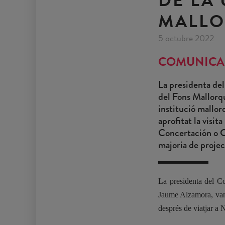
MALLO
5 octubre 2022
COMUNICA
La presidenta del
del Fons Mallorqu
institució mallor
aprofitat la visi
Concertación o C
majoria de projec
La presidenta del C
Jaume Alzamora, van 
després de viatjar a N