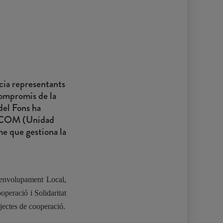
cia representants
compromís de la
del Fons ha
la UCOM (Unidad
e que gestiona la
senvolupament Local,
peració i Solidaritat
ojectes de cooperació.