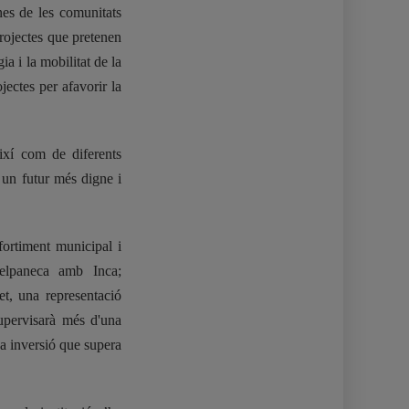
unes de les comunitats
projectes que pretenen
ia i la mobilitat de la
jectes per afavorir la
ixí com de diferents
r un futur més digne i
ortiment municipal i
elpaneca amb Inca;
, una representació
supervisarà més d'una
na inversió que supera