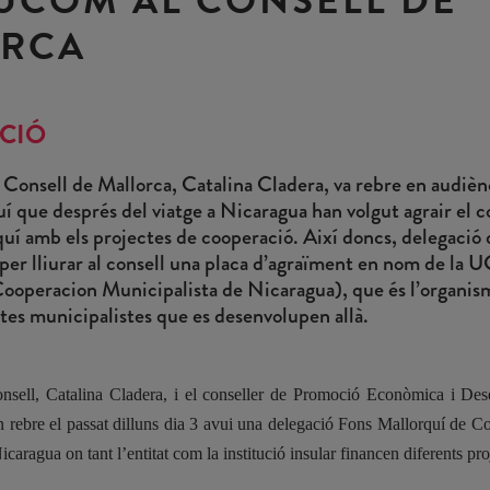
RCA
CIÓ
 Consell de Mallorca, Catalina Cladera, va rebre en audièn
í que després del viatge a Nicaragua han volgut agrair el 
quí amb els projectes de cooperació. Així doncs, delegació 
ta per lliurar al consell una placa d’agraïment en nom de 
ooperacion Municipalista de Nicaragua), que és l’organism
tes municipalistes que es desenvolupen allà.
onsell, Catalina Cladera, i el conseller de Promoció Econòmica i De
rebre el passat dilluns dia 3 avui una delegació Fons Mallorquí de Coo
icaragua on tant l’entitat com la institució insular financen diferents pr