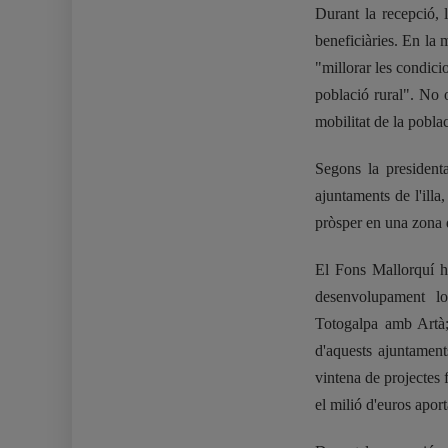
Durant la recepció, l
beneficiàries. En la 
"millorar les condicio
població rural". No o
mobilitat de la poblaci
Segons la president
ajuntaments de l'illa
pròsper en una zona d
El Fons Mallorquí h
desenvolupament l
Totogalpa amb Artà
d'aquests ajuntament
vintena de projectes 
el milió d'euros aport