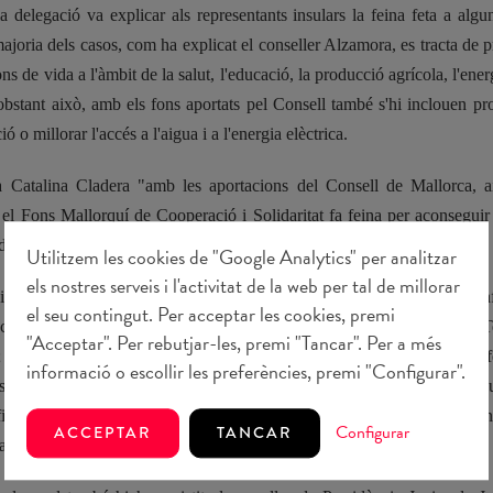
a delegació va explicar als representants insulars la feina feta a alg
majoria dels casos, com ha explicat el conseller Alzamora, es tracta de 
ns de vida a l'àmbit de la salut, l'educació, la producció agrícola, l'energ
bstant això, amb els fons aportats pel Consell també s'hi inclouen pro
ó o millorar l'accés a l'aigua i a l'energia elèctrica.
a Catalina Cladera "amb les aportacions del Consell de Mallorca, a
, el Fons Mallorquí de Cooperació i Solidaritat fa feina per aconsegui
el món on l'analfabetisme arriba al 30 % de la població".
Utilitzem les cookies de "Google Analytics" per analitzar
els nostres serveis i l'activitat de la web per tal de millorar
i fa feina ininterrompudament des de fa vint anys en processos d'enf
el seu contingut. Per acceptar les cookies, premi
ocal emmarcats en agermanaments amb municipis mallorquins: T
"Acceptar". Per rebutjar-les, premi "Tancar". Per a més
; Las Sabanas amb Llucmajor i Ciudad Antigua amb Algaida. De fet
informació o escollir les preferències, premi "Configurar".
s, així com d'altres de l'illa, també integren aquesta expedició que 
finançats amb fons mallorquins. En total, el Fons Mallorquí coordina u
Configurar
ACCEPTAR
TANCAR
ats pel Consell i diferents ajuntaments.