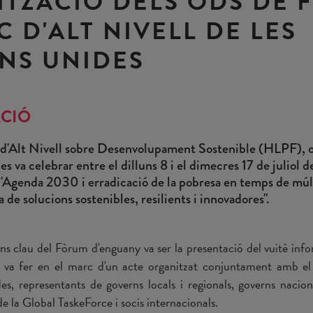
ITZACIÓ DELS ODS DE
C D'ALT NIVELL DE LES
NS UNIDES
CIÓ
 d'Alt Nivell sobre Desenvolupament Sostenible (HLPF), or
s va celebrar entre el dilluns 8 i el dimecres 17 de juliol 
'Agenda 2030 i erradicació de la pobresa en temps de múlti
a de solucions sostenibles, resilients i innovadores".
ns clau del Fòrum d'enguany va ser la presentació del vuitè info
 va fer en el marc d'un acte organitzat conjuntament amb 
des, representants de governs locals i regionals, governs nacio
la Global TaskeForce i socis internacionals.