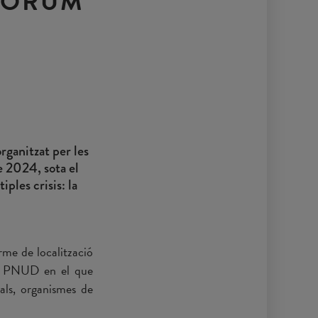
 FÒRUM
ganitzat per les
de 2024, sota el
ples crisis: la
rme de localització
el PNUD en el que
nals, organismes de