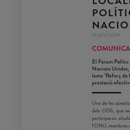
LOCAL
POLÍTI
NACIO
19 juliol 2024
COMUNICA
El Fòrum Polític
Nacions Unides, e
lema "Reforç de l
prestació efectiv
Una de les qüestio
dels ODS, que es
participaran alcal
l'ONU, membres de 