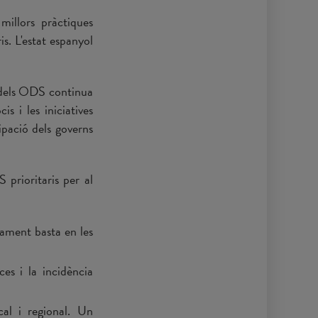
millors pràctiques
is. L'estat espanyol
ó dels ODS continua
is i les iniciatives
ipació dels governs
prioritaris per al
cament basta en les
ces i la incidència
cal i regional. Un