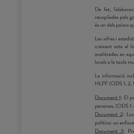
De fet, l'elabora
recopilades pels go
és un dels països 
Les xifres i estad
creixent sota el li
analitzades en aqu
locals a la taula m
La informació inc
HLPF (ODS 1, 2, 13
Document 1
: El p
persones. (ODS 1-
Document 2
: Loc
política: un enfoc
Document 3
: Pr