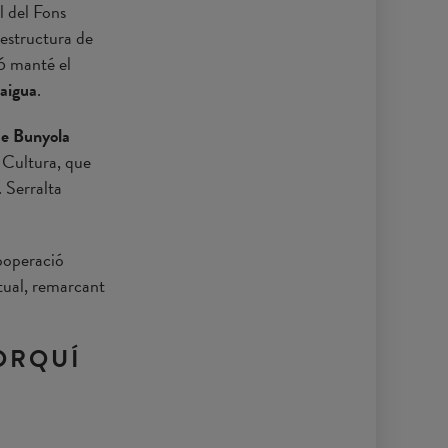
l del Fons
 estructura de
6 manté el
’aigua
.
de Bunyola
 Cultura, que
. Serralta
cooperació
ctual, remarcant
ORQUÍ