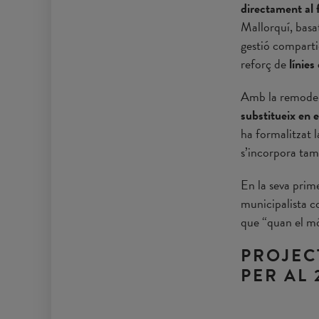
directament al 
Mallorquí, basat
gestió comparti
reforç de
línies
Amb la remodela
substitueix en e
ha formalitzat l
s’incorpora ta
En la seva prim
municipalista c
que “quan el m
PROJEC
PER AL 