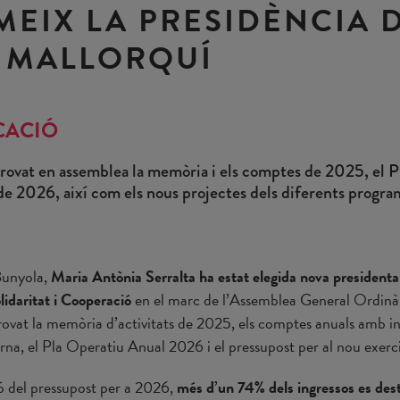
MEIX LA PRESIDÈNCIA 
 MALLORQUÍ
CACIÓ
provat en assemblea la memòria i els comptes de 2025, el P
de 2026, així com els nous projectes dels diferents progra
Bunyola,
Maria Antònia Serralta ha estat elegida nova presidenta
lidaritat i Cooperació
en el marc de l’Assemblea General Ordinàri
ovat la memòria d’activitats de 2025, els comptes anuals amb 
rna, el Pla Operatiu Anual 2026 i el pressupost per al nou exerci
 del pressupost per a 2026,
més d’un 74% dels ingressos es des