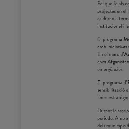
Pel que fa als 
projectes en el 
es duran a terme
institucional i 
El programa
Me
amb iniciatives 
En el marc d’
Ac
com Afganistan 
emergències.
El programa d’
sensibilització 
línies estratègi
Durant la sessió
període. Amb aq
dels municipis 