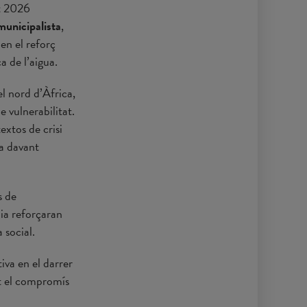
nt 2026
municipalista
,
en el reforç
a de l’aigua.
el nord d’Àfrica,
e vulnerabilitat.
extos de crisi
a davant
s de
pia reforçaran
 social.
iva en el darrer
t el compromís