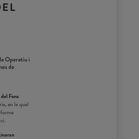
DEL
la Operatiu i
mes de
 del Fons
a, en la qual
informe
ci.
tinaran