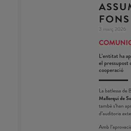
ASSU
FONS
3 març 2026
COMUNI
L’entitat ha a
el pressupost 
cooperació
La batlessa de 
Mallorquí de So
també s’han apr
d’auditoria exte
Amb l’aprovació