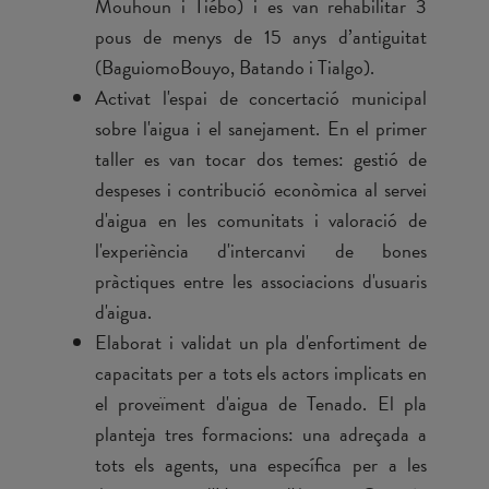
Mouhoun i Tiébo) i es van rehabilitar 3
pous de menys de 15 anys d’antiguitat
(BaguiomoBouyo, Batando i Tialgo).
Activat l'espai de concertació municipal
sobre l'aigua i el sanejament. En el primer
taller es van tocar dos temes: gestió de
despeses i contribució econòmica al servei
d'aigua en les comunitats i valoració de
l'experiència d'intercanvi de bones
pràctiques entre les associacions d'usuaris
d'aigua.
Elaborat i validat un pla d'enfortiment de
capacitats per a tots els actors implicats en
el proveïment d'aigua de Tenado. El pla
planteja tres formacions: una adreçada a
tots els agents, una específica per a les