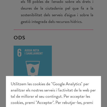
els 18 pobles de Tenado sobre els drets i
deures de la ciutadania pel que fa a la
sostenibilitat dels serveis d'aigua i sobre la
gestió integrada dels recursos hídrics.
ODS
Utilitzem les cookies de "Google Analytics" per
analitzar els nostres serveis i l'activitat de la web per
tal de millorar el seu contingut. Per acceptar les
IMPORT TOTAL
125.750,45€
cookies, premi "Acceptar". Per rebutjar-les, premi