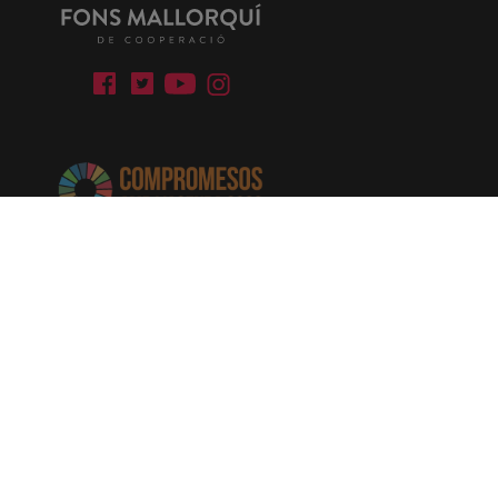
CONTACTA AMB NOSALTRES
QUEIXES, RECLAMACIONS I SUGGERIMENTS
AVIS LEGAL
POLÍTICA DE COOKIES
ENLLAÇOS D'INTERÉS
Seu electrònica
Portal de transparència