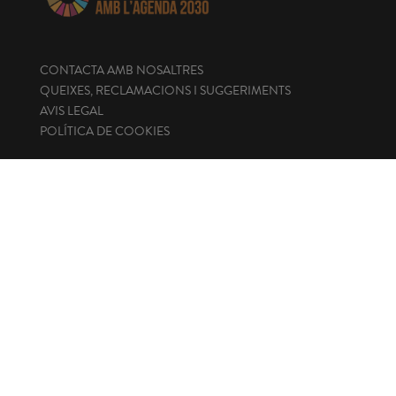
CONTACTA AMB NOSALTRES
QUEIXES, RECLAMACIONS I SUGGERIMENTS
AVIS LEGAL
POLÍTICA DE COOKIES
ENLLAÇOS D'INTERÉS
Seu electrònica
Portal de transparència
Perfil del contractant
Canal de denúncies
CONTACTA
+34 971 219 820
fons@fonsmallorqui.org