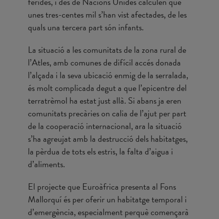
ferides, i des de Nacions Unides calculen que
unes tres-centes mil s’han vist afectades, de les
quals una tercera part són infants.
La situació a les comunitats de la zona rural de
l’Atles, amb comunes de difícil accés donada
l’alçada i la seva ubicació enmig de la serralada,
és molt complicada degut a que l’epicentre del
terratrèmol ha estat just allà. Si abans ja eren
comunitats precàries on calia de l’ajut per part
de la cooperació internacional, ara la situació
s’ha agreujat amb la destrucció dels habitatges,
la pèrdua de tots els estris, la falta d’aigua i
d’aliments.
El projecte que Euroàfrica presenta al Fons
Mallorquí és per oferir un habitatge temporal i
d’emergència, especialment perquè començarà