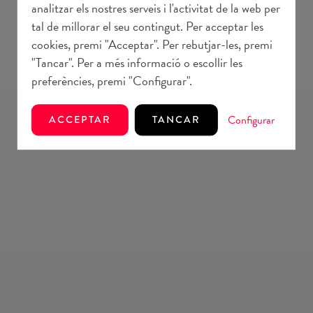
analitzar els nostres serveis i l'activitat de la web per
tal de millorar el seu contingut. Per acceptar les
cookies, premi "Acceptar". Per rebutjar-les, premi
"Tancar". Per a més informació o escollir les
preferències, premi "Configurar".
Configurar
ACCEPTAR
TANCAR
NOTÍCIES