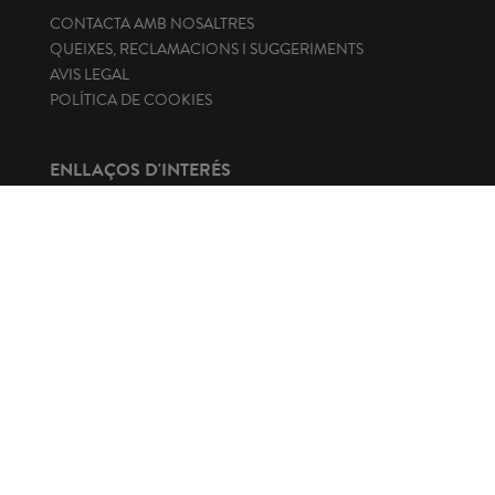
CONTACTA AMB NOSALTRES
QUEIXES, RECLAMACIONS I SUGGERIMENTS
AVIS LEGAL
POLÍTICA DE COOKIES
ENLLAÇOS D'INTERÉS
Seu electrònica
Portal de transparència
Perfil del contractant
Canal de denúncies
CONTACTA
+34 971 219 820
fons@fonsmallorqui.org
General Riera, 113
07010 Palma. Illes Balears