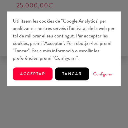
25.000,00€
Utilitzem les cookies de "Google Analytics" per
CONSIGNACIONS
analitzar els nostres serveis i l'activitat de la web per
Consell de Mallorca
| 25.000,00 €
tal de millorar el seu contingut. Per acceptar les
cookies, premi "Acceptar". Per rebutjar-les, premi
"Tancar". Per a més informació o escollir les
preferències, premi "Configurar".
Configurar
ACCEPTAR
TANCAR