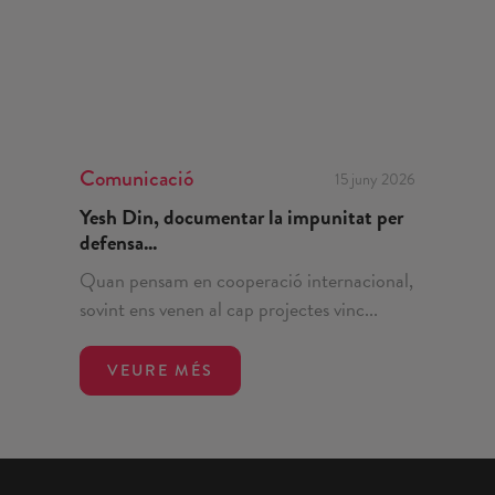
Comunicació
15 juny 2026
Yesh Din, documentar la impunitat per
defensa...
Quan pensam en cooperació internacional,
sovint ens venen al cap projectes vinc...
VEURE MÉS