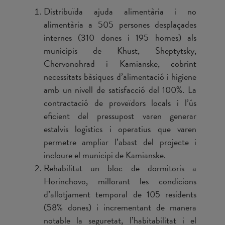
Distribuïda ajuda alimentària i no
alimentària a 505 persones desplaçades
internes (310 dones i 195 homes) als
municipis de Khust, Sheptytsky,
Chervonohrad i Kamianske, cobrint
necessitats bàsiques d’alimentació i higiene
amb un nivell de satisfacció del 100%. La
contractació de proveïdors locals i l’ús
eficient del pressupost varen generar
estalvis logístics i operatius que varen
permetre ampliar l’abast del projecte i
incloure el municipi de Kamianske.
Rehabilitat un bloc de dormitoris a
Horinchovo, millorant les condicions
d’allotjament temporal de 105 residents
(58% dones) i incrementant de manera
notable la seguretat, l’habitabilitat i el