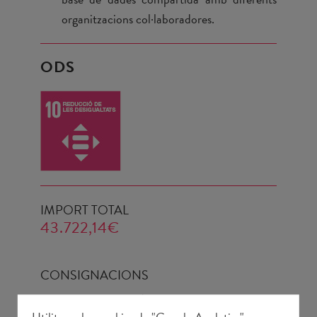
organitzacions col·laboradores.
ODS
IMPORT TOTAL
43.722,14€
CONSIGNACIONS
Consell de Mallorca
| 43.722,14 €