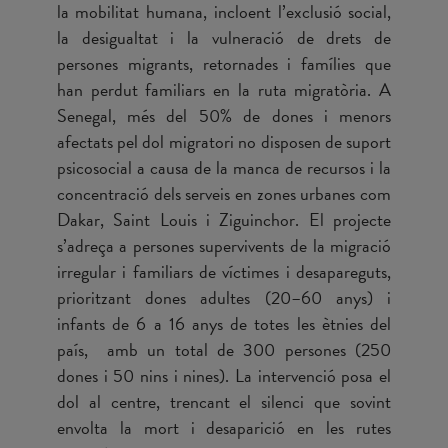
la mobilitat humana, incloent l’exclusió social,
la desigualtat i la vulneració de drets de
persones migrants, retornades i famílies que
han perdut familiars en la ruta migratòria. A
Senegal, més del 50% de dones i menors
afectats pel dol migratori no disposen de suport
psicosocial a causa de la manca de recursos i la
concentració dels serveis en zones urbanes com
Dakar, Saint Louis i Ziguinchor. El projecte
s’adreça a persones supervivents de la migració
irregular i familiars de víctimes i desapareguts,
prioritzant dones adultes (20–60 anys) i
infants de 6 a 16 anys de totes les ètnies del
país, amb un total de 300 persones (250
dones i 50 nins i nines). La intervenció posa el
dol al centre, trencant el silenci que sovint
envolta la mort i desaparició en les rutes