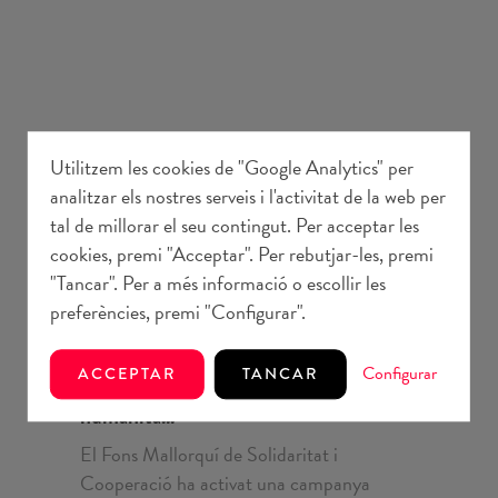
Utilitzem les cookies de "Google Analytics" per
analitzar els nostres serveis i l'activitat de la web per
tal de millorar el seu contingut. Per acceptar les
cookies, premi "Acceptar". Per rebutjar-les, premi
"Tancar". Per a més informació o escollir les
preferències, premi "Configurar".
Comunicació
3 juliol 2026
Configurar
ACCEPTAR
TANCAR
El Fons impulsa una campanya d'acció
humanità...
El Fons Mallorquí de Solidaritat i
Cooperació ha activat una campanya