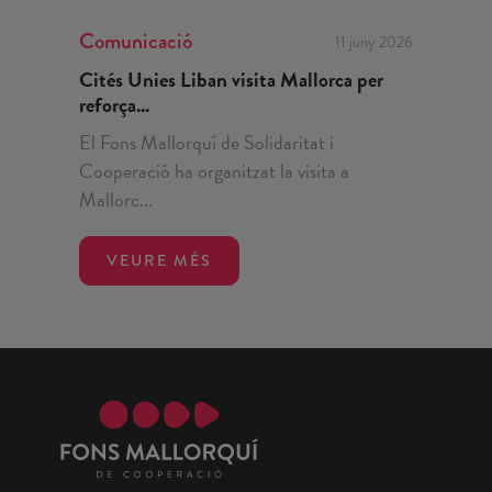
Comunicació
11 juny 2026
Cités Unies Liban visita Mallorca per
reforça...
El Fons Mallorquí de Solidaritat i
Cooperació ha organitzat la visita a
Mallorc...
VEURE MÉS