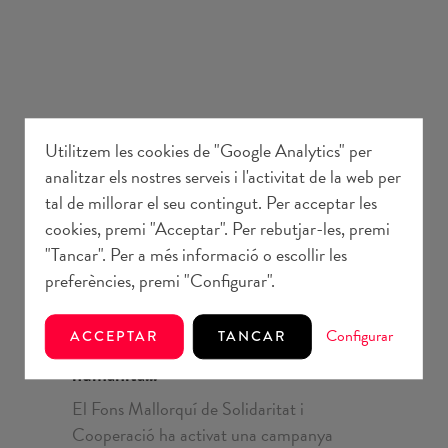
Utilitzem les cookies de "Google Analytics" per
analitzar els nostres serveis i l'activitat de la web per
tal de millorar el seu contingut. Per acceptar les
cookies, premi "Acceptar". Per rebutjar-les, premi
"Tancar". Per a més informació o escollir les
preferències, premi "Configurar".
Comunicació
3 juliol 2026
Configurar
ACCEPTAR
TANCAR
El Fons impulsa una campanya d'acció
humanità...
El Fons Mallorquí de Solidaritat i
Cooperació ha activat una campanya