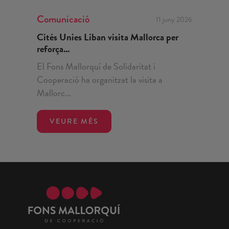
Comunicació
11 juny 2026
Cités Unies Liban visita Mallorca per
reforça...
El Fons Mallorquí de Solidaritat i
Cooperació ha organitzat la visita a
Mallorc...
VEURE MÉS