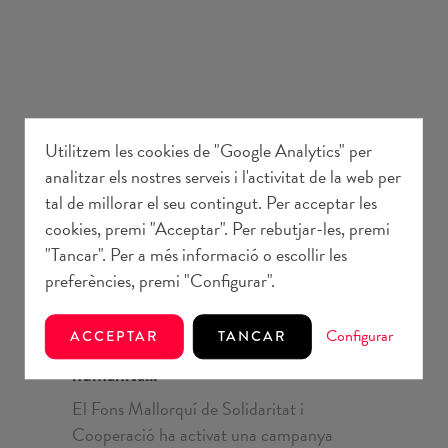
Utilitzem les cookies de "Google Analytics" per
analitzar els nostres serveis i l'activitat de la web per
tal de millorar el seu contingut. Per acceptar les
cookies, premi "Acceptar". Per rebutjar-les, premi
"Tancar". Per a més informació o escollir les
preferències, premi "Configurar".
Comunicació
3 juliol 2026
Configurar
ACCEPTAR
TANCAR
El Fons impulsa una campanya d'acció
humanità...
El Fons Mallorquí de Solidaritat i
Cooperació ha activat una campanya