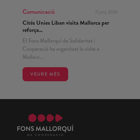
Comunicació
11 juny 2026
Cités Unies Liban visita Mallorca per
reforça...
El Fons Mallorquí de Solidaritat i
Cooperació ha organitzat la visita a
Mallorc...
VEURE MÉS