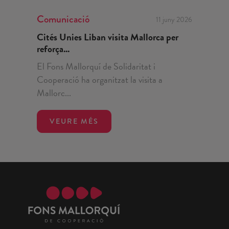
Comunicació
11 juny 2026
Cités Unies Liban visita Mallorca per
reforça...
El Fons Mallorquí de Solidaritat i
Cooperació ha organitzat la visita a
Mallorc...
VEURE MÉS