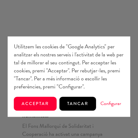
Utilitzem les cookies de "Google Analytics" per
analitzar els nostres serveis i l'activitat de la web per
tal de millorar el seu contingut. Per acceptar les
cookies, premi "Acceptar". Per rebutjar-les, premi
"Tancar". Per a més informació o escollir les
preferències, premi "Configurar".
Comunicació
3 juliol 2026
Configurar
ACCEPTAR
TANCAR
El Fons impulsa una campanya d'acció
humanità...
El Fons Mallorquí de Solidaritat i
Cooperació ha activat una campanya